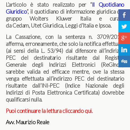
L’articolo è stato realizzato per “
Il Quotidiano
Giuridico
”, il quotidiano di informazione giuridica del
b
gruppo Wolters Kluwer Italia e curato
da Cedam, Utet Giuridica, Leggi d’Italia e Ipsoa.
a
La Cassazione, con la sentenza n. 3709/2019,
c
afferma, erroneamente, che solo la notifica effettuata
j
(ai sensi della L. 53/94) dal difensore all’indirizzo
PEC del destinatario risultante dal Registro
F
Generale degli Indirizzi Elettronici (ReGIndE)
sarebbe valida ed efficace mentre, ove la stessa
venga effettuata all’indirizzo PEC del destinatario
risultante dall’INI-PEC (Indice Nazionale degli
Indirizzi di Posta Elettronica Certificata) dovrebbe
qualificarsi nulla.
Puoi continuare la lettura cliccando qui.
Avv. Maurizio Reale