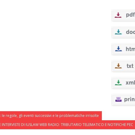
 regole, gli eventi successivi e le problematiche irrisolte
E INTERVISTE DI IUSLAW WEB RADIO: TRIBUTARIO TELEMATICO E NOTIFICHE PEC