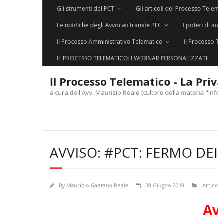
Gli strumenti del PCT
Gli articoli del Processo Tele
Le notifiche degli Avvocati tramite PEC
I poteri di a
Il Processo Amministrativo Telematico
Il Processo 
IL PROCESSO TELEMATICO: I WEBINAR PERSONALIZZATI!
Il Processo Telematico - La Pri
a cura dell'Avv. Maurizio Reale (cultore della materia "Inf
AVVISO: #PCT: FERMO DEI
By
Maurizio Gaetano Reale
28 Giugno 2019
Artico
Av