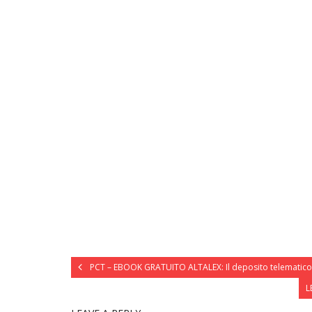
PCT – EBOOK GRATUITO ALTALEX: Il deposito telematico: le
L