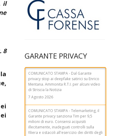
 il
one
COMUNICATO STAMPA - Dal Garante
privacy stop ai deepfake satirici su Enrico
Mentana. Ammonita R.T.I. per alcuni video
. 8
di Striscia la Notizia
GARANTE PRIVACY
7 Agosto 2026
lla
COMUNICATO STAMPA - Telemarketing, il
Garante privacy sanziona Tim per 9,5
e,
milioni di euro. Consensi acquisiti
illecitamente, inadeguati controlli sulla
filiera e ostacoli all'esercizio dei diritti degli
utenti
ei
31 Luglio 2026
ei
NEWSLETTER del 29 luglio 2026 - Dal
Garante privacy sanzione di 460mila a
Piaggio & C. Spa - Marketing: il Garante