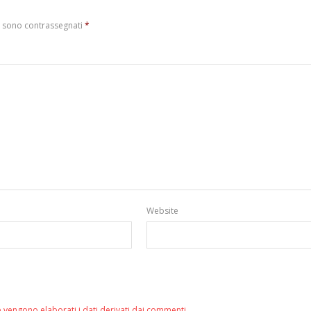
i sono contrassegnati
*
Website
 vengono elaborati i dati derivati dai commenti
.