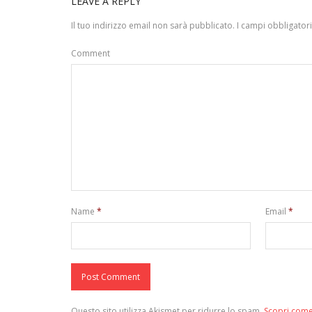
LEAVE A REPLY
Il tuo indirizzo email non sarà pubblicato.
I campi obbligator
Comment
Name
*
Email
*
Questo sito utilizza Akismet per ridurre lo spam.
Scopri come