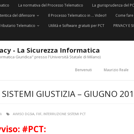
matico
La normativa del Processo Telematico
La giurisprudenza del P
utentica del difensore
Il Processo Telematico in … Video!!
Come fare
Tributario Telematico
Utilità e Software gratuiti per PCT
PRIVACY E 
vacy - La Sicurezza Informatica
ormatica Giuridica" presso l'Università Statale di Milano)
Benvenuti
Maurizio Reale
 SISTEMI GIUSTIZIA – GIUGNO 20
li
AVVISO DGSIA
,
FIIF
,
INTERRUZIONE SISTEMI PCT
viso: #PCT: