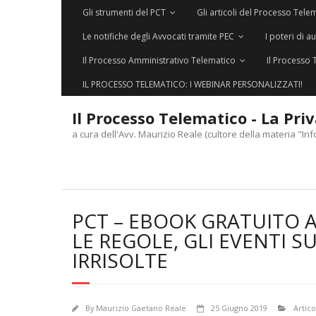
Gli strumenti del PCT
Gli articoli del Processo Tele
Le notifiche degli Avvocati tramite PEC
I poteri di a
Il Processo Amministrativo Telematico
Il Processo 
IL PROCESSO TELEMATICO: I WEBINAR PERSONALIZZATI!
Il Processo Telematico - La Pri
a cura dell'Avv. Maurizio Reale (cultore della materia "Inf
PCT – EBOOK GRATUITO A
LE REGOLE, GLI EVENTI S
IRRISOLTE
By
Maurizio Gaetano Reale
25 Giugno 2019
Artico