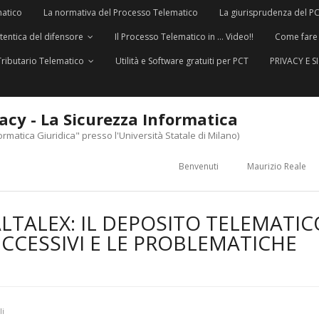
matico
La normativa del Processo Telematico
La giurisprudenza del P
utentica del difensore
Il Processo Telematico in … Video!!
Come fare
Tributario Telematico
Utilità e Software gratuiti per PCT
PRIVACY E 
vacy - La Sicurezza Informatica
ormatica Giuridica" presso l'Università Statale di Milano)
Benvenuti
Maurizio Reale
LTALEX: IL DEPOSITO TELEMATIC
UCCESSIVI E LE PROBLEMATICHE
li