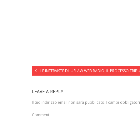
LE INTERVISTE DI IUSLAW WEB RADIO: IL PROCESSO TRIB
LEAVE A REPLY
Il tuo indirizzo email non sarà pubblicato.
I campi obbligator
Comment