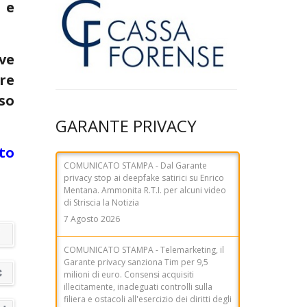
 e
ve
re
aso
GARANTE PRIVACY
COMUNICATO STAMPA - Dal Garante
privacy stop ai deepfake satirici su Enrico
Mentana. Ammonita R.T.I. per alcuni video
to
di Striscia la Notizia
7 Agosto 2026
COMUNICATO STAMPA - Telemarketing, il
Garante privacy sanziona Tim per 9,5
milioni di euro. Consensi acquisiti
illecitamente, inadeguati controlli sulla
filiera e ostacoli all'esercizio dei diritti degli
utenti
31 Luglio 2026