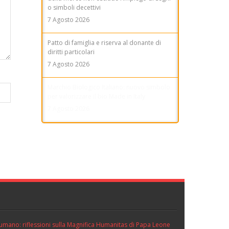
o simboli decettivi
7 Agosto 2026
Patto di famiglia e riserva al donante di
diritti particolari
7 Agosto 2026
Marchio Biologico Italiano: nuovo simbolo
per valorizzare il bio Made in Italy
7 Agosto 2026
ll’umano: riflessioni sulla Magnifica Humanitas di Papa Leone