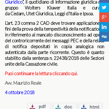
Giuridico
”, il quotidiano di informazione giuridica del
a
gruppo Wolters Kluwer Italia e curato
da Cedam, Utet Giuridica, Leggi d’Italia e Ipsoa.
c
L’art. 23 comma 2 CAD deve trovare applicazione ai
j
fini della prova della tempestività della notificazione,
in riferimento al mancato disconoscimento ad opera
F
del controricorrente dei messaggi PEC e della relata
di notifica depositati in copia analogica non
autenticata dalla parte ricorrente. Questo è quanto
stabilito dalla sentenza n. 22438/2018 delle Sezioni
unite della Cassazione civile.
Puoi continuare la lettura cliccando qui.
Avv. Maurizio Reale
4 ottobre 2018