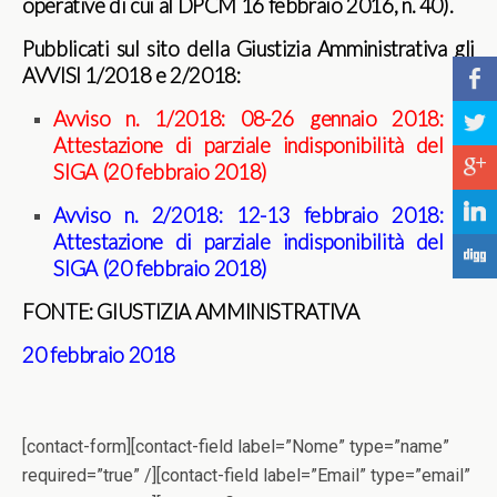
operative di cui al DPCM 16 febbraio 2016, n. 40).
Pubblicati sul sito della Giustizia Amministrativa gli
AVVISI 1/2018 e 2/2018:
b
Avviso n. 1/2018: 08-26 gennaio 2018:
a
Attestazione di parziale indisponibilità del
c
SIGA (20 febbraio 2018)
j
Avviso n. 2/2018: 12-13 febbraio 2018:
Attestazione di parziale indisponibilità del
F
SIGA (20 febbraio 2018)
FONTE: GIUSTIZIA AMMINISTRATIVA
20 febbraio 2018
[contact-form][contact-field label=”Nome” type=”name”
required=”true” /][contact-field label=”Email” type=”email”