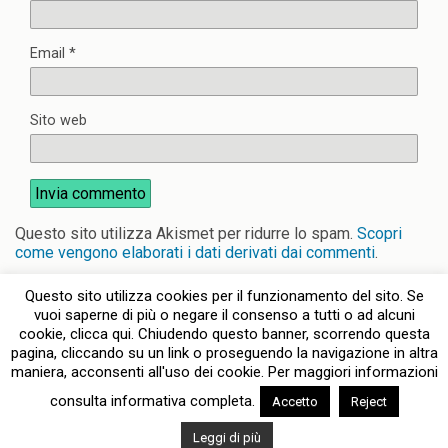
Email
*
Sito web
Questo sito utilizza Akismet per ridurre lo spam.
Scopri
come vengono elaborati i dati derivati dai commenti
.
Questo sito utilizza cookies per il funzionamento del sito. Se
vuoi saperne di più o negare il consenso a tutti o ad alcuni
cookie, clicca qui. Chiudendo questo banner, scorrendo questa
pagina, cliccando su un link o proseguendo la navigazione in altra
Torna su
maniera, acconsenti all'uso dei cookie. Per maggiori informazioni
consulta informativa completa.
Accetto
Reject
Dispositivo Portatile
Pc Desktop
Leggi di più