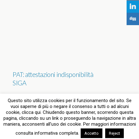
j
F
PAT: attestazioni indisponibilità
SIGA
NESSUNA RISPOSTA
Questo sito utilizza cookies per il funzionamento del sito. Se
vuoi saperne di più o negare il consenso a tutti o ad alcuni
cookie, clicca qui. Chiudendo questo banner, scorrendo questa
pagina, cliccando su un link o proseguendo la navigazione in altra
Torna su
maniera, acconsenti all'uso dei cookie. Per maggiori informazioni
consulta informativa completa.
Accetto
Reject
Dispositivo Portatile
Pc Desktop