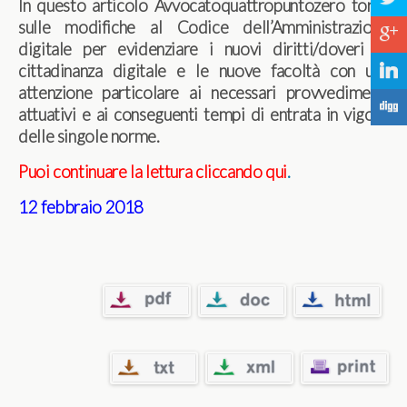
In questo articolo Avvocatoquattropuntozero torna
sulle modifiche al Codice dell’Amministrazione
c
digitale per evidenziare i nuovi diritti/doveri di
cittadinanza digitale e le nuove facoltà con una
j
attenzione particolare ai necessari provvedimenti
F
attuativi e ai conseguenti tempi di entrata in vigore
delle singole norme.
Puoi continuare la lettura cliccando qui
.
12 febbraio 2018