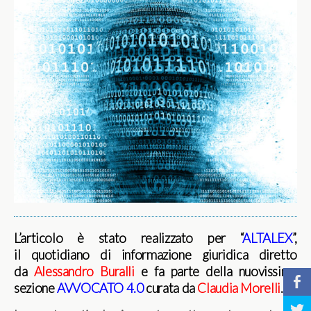
L’articolo è stato realizzato per “
ALTALEX
”,
il quotidiano di informazione giuridica diretto
da
Alessandro Buralli
e fa parte della nuovissima
b
sezione
AVVOCATO 4.0
curata da
Claudia Morelli
.
a