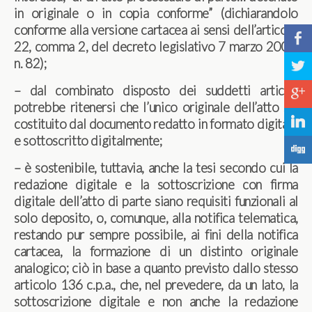
in originale o in copia conforme” (dichiarandolo
conforme alla versione cartacea ai sensi dell’articolo
b
22, comma 2, del decreto legislativo 7 marzo 2005,
n. 82);
a
– dal combinato disposto dei suddetti articoli
c
potrebbe ritenersi che l’unico originale dell’atto sia
j
costituito dal documento redatto in formato digitale
e sottoscritto digitalmente;
F
– è sostenibile, tuttavia, anche la tesi secondo cui la
redazione digitale e la sottoscrizione con firma
digitale dell’atto di parte siano requisiti funzionali al
solo deposito, o, comunque, alla notifica telematica,
restando pur sempre possibile, ai fini della notifica
cartacea, la formazione di un distinto originale
analogico; ciò in base a quanto previsto dallo stesso
articolo 136 c.p.a., che, nel prevedere, da un lato, la
sottoscrizione digitale e non anche la redazione