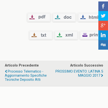
b
a
c
j
F
Articolo Precedente
Articolo Successivo
Processo Telematico -
PROSSIMO EVENTO: LATINA 5
Aggiornamento Specifiche
MAGGIO 2017
Tecniche Deposito Atti