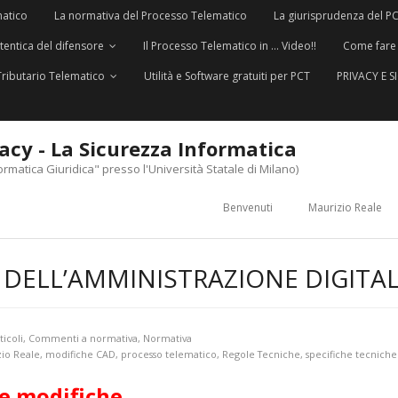
matico
La normativa del Processo Telematico
La giurisprudenza del P
utentica del difensore
Il Processo Telematico in … Video!!
Come fare
Tributario Telematico
Utilità e Software gratuiti per PCT
PRIVACY E 
vacy - La Sicurezza Informatica
ormatica Giuridica" presso l'Università Statale di Milano)
Benvenuti
Maurizio Reale
 DELL’AMMINISTRAZIONE DIGITA
ticoli
,
Commenti a normativa
,
Normativa
io Reale
,
modifiche CAD
,
processo telematico
,
Regole Tecniche
,
specifiche tecniche
e modifiche