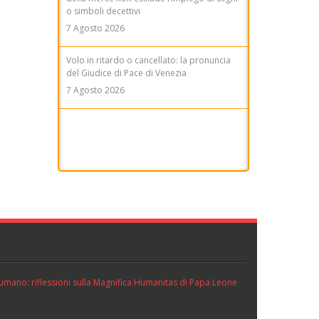
o simboli decettivi
7 Agosto 2026
Volo in ritardo o cancellato: la pronuncia
del Giudice di Pace di Venezia
7 Agosto 2026
Patto di famiglia e riserva al donante di
diritti particolari
7 Agosto 2026
ll’umano: riflessioni sulla Magnifica Humanitas di Papa Leone