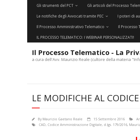
Gli strumenti del PCT
Gli articoli del Processo Tele
Le notifiche degli Avvocati tramite PEC
I poteri di a
Il Processo Amministrativo Telematico
Il Processo 
IL PROCESSO TELEMATICO: I WEBINAR PERSONALIZZATI!
Il Processo Telematico - La Pri
a cura dell'Avv. Maurizio Reale (cultore della materia "Inf
LE MODIFICHE AL CODICE
By
Maurizio Gaetano Reale
15 Settembre 2016
Ar
CAD
,
Codice Amministrazione Digitale
,
d.lgs. 179/2016
,
Mauriz
L