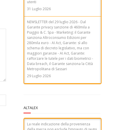
NEWSLETTER del 29 luglio 2026 - Dal
Garante privacy sanzione di 460mila a
Piaggio & C. Spa - Marketing: il Garante
sanziona Altroconsumo Edizioni per
280mila euro - AI Act, Garante: sì allo
schema di decreto legislativo, ma con
maggiori garanzie - AI Act, Garante:
rafforzare le tutele per i dati biometrici -
Data breach, il Garante sanziona la Città
Metropolitana di Sassari
29 Luglio 2026
ALTALEX
La reale indicazione della provenienza
della merce non esclude l’impiego di segni