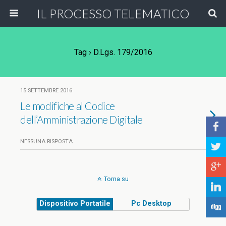
IL PROCESSO TELEMATICO
Tag › D.lgs. 179/2016
15 SETTEMBRE 2016
Le modifiche al Codice
dell’Amministrazione Digitale
b
NESSUNA RISPOSTA
a
c
Torna su
j
Dispositivo Portatile
Pc Desktop
F