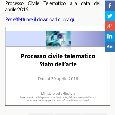
Processo Civile Telematico alla data del 30
b
aprile 2016.
a
Per effettuare il download clicca qui.
c
j
F