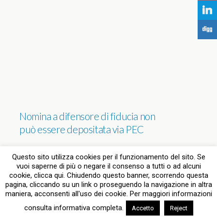
j
F
Nomina a difensore di fiducia non
può essere depositata via PEC
NESSUNA RISPOSTA
Questo sito utilizza cookies per il funzionamento del sito. Se
vuoi saperne di più o negare il consenso a tutti o ad alcuni
cookie, clicca qui. Chiudendo questo banner, scorrendo questa
pagina, cliccando su un link o proseguendo la navigazione in altra
Torna su
maniera, acconsenti all'uso dei cookie. Per maggiori informazioni
consulta informativa completa.
Accetto
Reject
Dispositivo Portatile
Pc Desktop