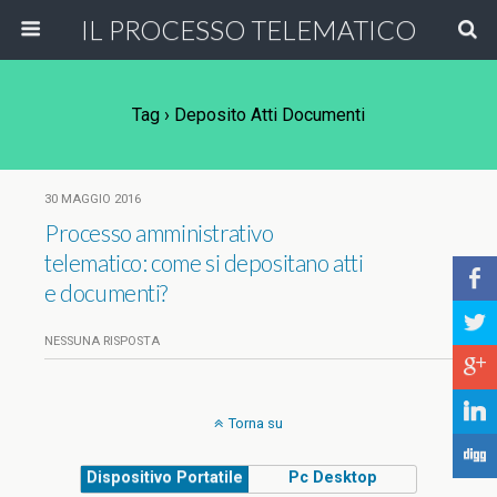
IL PROCESSO TELEMATICO
Tag › Deposito Atti Documenti
30 MAGGIO 2016
Processo amministrativo
telematico: come si depositano atti
b
e documenti?
a
NESSUNA RISPOSTA
c
j
Torna su
F
Dispositivo Portatile
Pc Desktop