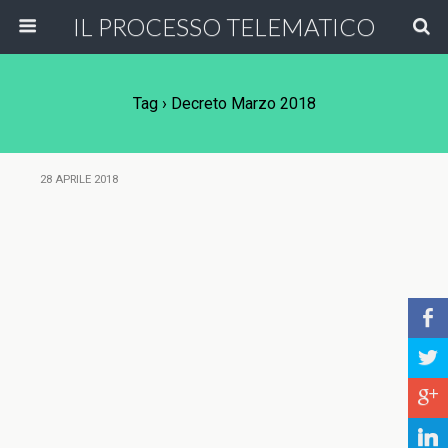
IL PROCESSO TELEMATICO
Tag › Decreto Marzo 2018
28 APRILE 2018
b
a
c
j