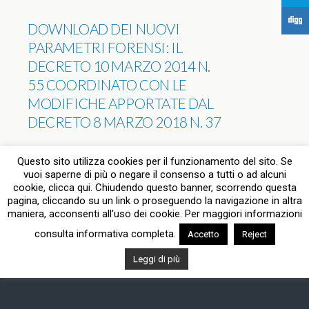
F
DOWNLOAD DEI NUOVI
PARAMETRI FORENSI: IL
DECRETO 10 MARZO 2014 N.
55 COORDINATO CON LE
MODIFICHE APPORTATE DAL
DECRETO 8 MARZO 2018 N. 37
NESSUNA RISPOSTA
Questo sito utilizza cookies per il funzionamento del sito. Se
vuoi saperne di più o negare il consenso a tutti o ad alcuni
cookie, clicca qui. Chiudendo questo banner, scorrendo questa
pagina, cliccando su un link o proseguendo la navigazione in altra
Torna su
maniera, acconsenti all'uso dei cookie. Per maggiori informazioni
consulta informativa completa.
Accetto
Reject
Dispositivo Portatile
Pc Desktop
Leggi di più