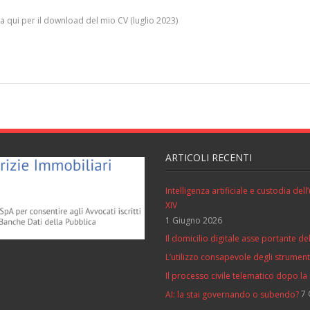
el mio CV (luglio 2023)
ARTICOLI RECENTI
Intelligenza artificiale e custodia de
XIV
1 Giugno 2026
Il domicilio digitale asse portante del
L’utilizzo consapevole degli strumenti 
Il processo civile telematico dopo la
7 
AI: la stai governando o subendo?