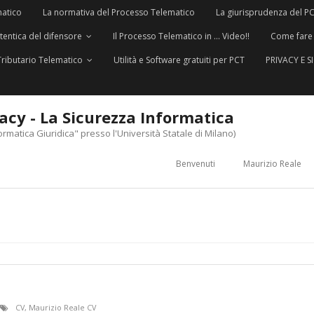
matico
La normativa del Processo Telematico
La giurisprudenza del P
utentica del difensore
Il Processo Telematico in … Video!!
Come fare
Tributario Telematico
Utilità e Software gratuiti per PCT
PRIVACY E 
vacy - La Sicurezza Informatica
ormatica Giuridica" presso l'Università Statale di Milano)
Benvenuti
Maurizio Reale
CV
,
Maurizio Reale CV