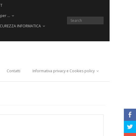
CT
 per …
SICUREZZA INFORMATICA
Contatti
Informativa privacy e Cookies policy
b
a