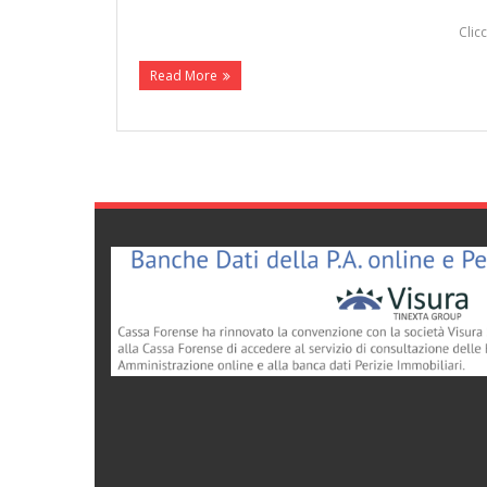
Clicca qui per il download d
Read More