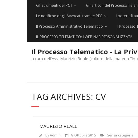
Gli strumenti del PCT
Gli articoli del Processo Tele
Le notifiche degli Avvocati tramite PEC
I poteri di a
Il Processo Amministrativo Telematico
Il Processo 
IL PROCESSO TELEMATICO: I WEBINAR PERSONALIZZATI!
Il Processo Telematico - La Pri
a cura dell'Avv. Maurizio Reale (cultore della materia "Inf
TAG ARCHIVES:
CV
MAURIZIO REALE
By
Admin
8 Ottobre 2015
Senza categoria