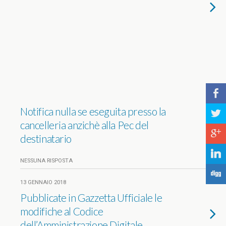
b
Notifica nulla se eseguita presso la
a
cancelleria anzichè alla Pec del
c
destinatario
j
NESSUNA RISPOSTA
F
13 GENNAIO 2018
Pubblicate in Gazzetta Ufficiale le
modifiche al Codice
dell’Amministrazione Digitale