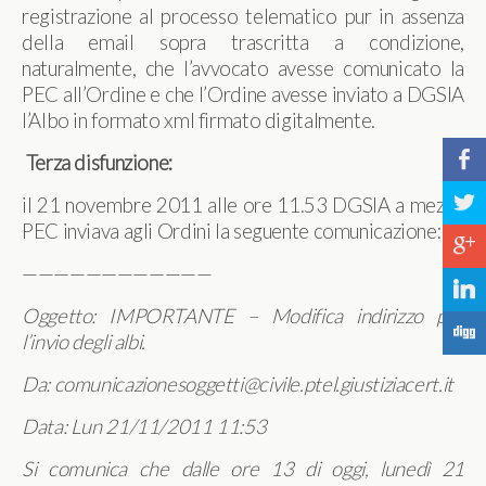
registrazione al processo telematico pur in assenza
della email sopra trascritta a condizione,
naturalmente, che l’avvocato avesse comunicato la
PEC all’Ordine e che l’Ordine avesse inviato a DGSIA
l’Albo in formato xml firmato digitalmente.
b
Terza disfunzione:
a
il 21 novembre 2011 alle ore 11.53 DGSIA a mezzo
PEC inviava agli Ordini la seguente comunicazione:
c
————————————
j
Oggetto: IMPORTANTE – Modifica indirizzo per
F
l’invio degli albi.
Da: comunicazionesoggetti@civile.ptel.giustiziacert.it
Data: Lun 21/11/2011 11:53
Si comunica che dalle ore 13 di oggi, lunedì 21