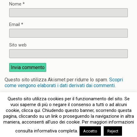
Nome
*
Email
*
Sito web
Questo sito utilizza Akismet per ridurre lo spam.
Scopri
come vengono elaborati i dati derivati dai commenti
.
Questo sito utilizza cookies per il funzionamento del sito. Se
vuoi saperne di più o negare il consenso a tutti o ad alcuni
cookie, clicca qui. Chiudendo questo banner, scorrendo questa
pagina, cliccando su un link o proseguendo la navigazione in altra
Torna su
maniera, acconsenti all'uso dei cookie. Per maggiori informazioni
consulta informativa completa.
Accetto
Reject
Dispositivo Portatile
Pc Desktop