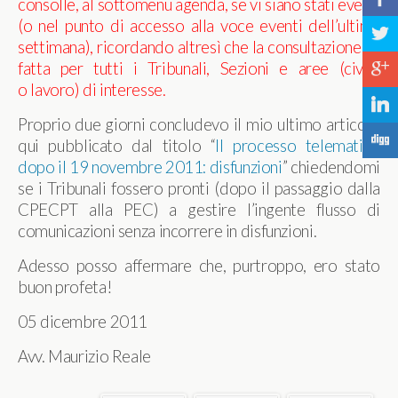
consolle, al sottomenu agenda, se vi siano stati eventi
(o nel punto di accesso alla voce eventi dell’ultima
a
settimana), ricordando altresì che la consultazione va
fatta per tutti i Tribunali, Sezioni e aree (civile
c
o lavoro) di interesse.
j
Proprio due giorni concludevo il mio ultimo articolo
F
qui pubblicato dal titolo “
Il processo telematico
dopo il 19 novembre 2011: disfunzioni
” chiedendomi
se i Tribunali fossero pronti (dopo il passaggio dalla
CPECPT alla PEC) a gestire l’ingente flusso di
comunicazioni senza incorrere in disfunzioni.
Adesso posso affermare che, purtroppo, ero stato
buon profeta!
05 dicembre 2011
Avv. Maurizio Reale