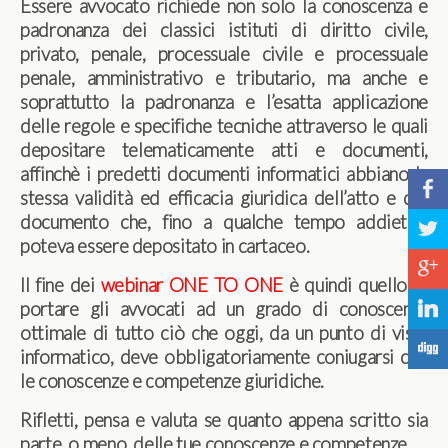
Essere avvocato richiede non solo la conoscenza e
padronanza dei classici istituti di diritto civile,
privato, penale, processuale civile e processuale
penale, amministrativo e tributario, ma anche e
soprattutto la padronanza e l’esatta applicazione
delle regole e specifiche tecniche attraverso le quali
depositare telematicamente atti e documenti,
affinchè i predetti documenti informatici abbiano la
b
stessa validità ed efficacia giuridica dell’atto e del
documento che, fino a qualche tempo addietro,
a
poteva essere depositato in cartaceo.
c
Il fine dei
webinar ONE TO ONE
è quindi quello di
portare gli avvocati ad un grado di conoscenza
j
ottimale di tutto ciò che oggi, da un punto di vista
F
informatico, deve obbligatoriamente coniugarsi con
le conoscenze e competenze giuridiche.
Rifletti, pensa e valuta se quanto appena scritto sia
parte, o meno, delle tue conoscenze e competenze.