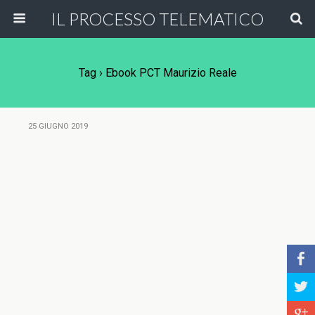
IL PROCESSO TELEMATICO
Tag › Ebook PCT Maurizio Reale
25 GIUGNO 2019
b
a
c