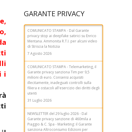
GARANTE PRIVACY
e,
o,
COMUNICATO STAMPA - Telemarketing, il
Garante privacy sanziona Tim per 9,5
da
milioni di euro. Consensi acquisiti
illecitamente, inadeguati controlli sulla
ti
filiera e ostacoli all'esercizio dei diritti degli
utenti
li
31 Luglio 2026
 i
NEWSLETTER del 29 luglio 2026 - Dal
Garante privacy sanzione di 460mila a
Piaggio & C. Spa - Marketing: il Garante
rà
sanziona Altroconsumo Edizioni per
280mila euro - AI Act, Garante: sì allo
ti
schema di decreto legislativo, ma con
maggiori garanzie - AI Act, Garante:
rafforzare le tutele per i dati biometrici -
Data breach, il Garante sanziona la Città
Metropolitana di Sassari