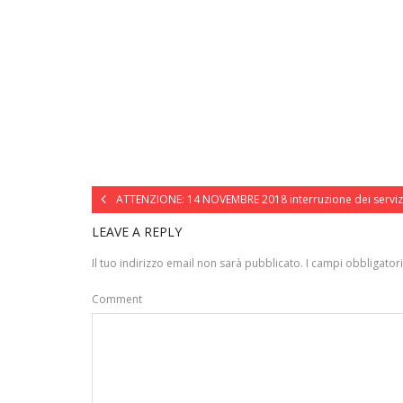
ATTENZIONE: 14 NOVEMBRE 2018 interruzione dei servizi i
LEAVE A REPLY
Il tuo indirizzo email non sarà pubblicato.
I campi obbligator
Comment