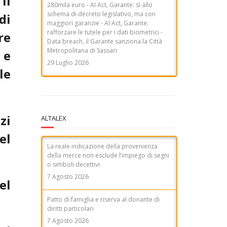
il
29 Luglio 2026
di
COMUNICATO STAMPA - Dal Garante
privacy stop ai deepfake satirici su Enrico
re
Mentana. Ammonita R.T.I. per alcuni video
di Striscia la Notizia
 e
7 Agosto 2026
le
zi
ALTALEX
el
La reale indicazione della provenienza
della merce non esclude l’impiego di segni
o simboli decettivi
7 Agosto 2026
el
Patto di famiglia e riserva al donante di
diritti particolari
7 Agosto 2026