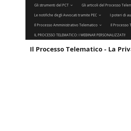
Gli strumenti del PCT
Gli articoli del Processo Tele
Le notifiche degli Avvocati tramite PEC
I poteri di a
Il Processo Amministrativo Telematico
Il Processo 
IL PROCESSO TELEMATICO: I WEBINAR PERSONALIZZATI!
Il Processo Telematico - La Pri