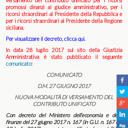
versamento del contributo unificato per i ricorsi
promossi dinanzi al giudice amministrativo, per i
ricorsi straordinari al Presidente della Repubblica e
per i ricorsi straordinari al Presidente della Regione
siciliana
.
Per visualizzare il decreto, clicca qui.
In data 28 luglio 2017 sul sito della Giustizia
Amministrativa è stato pubblicato il seguente
comunicato
:
COMUNICATO
b
D.M. 27 GIUGNO 2017
a
NUOVA MODALITÀ DI VERSAMENTO DEL
c
CONTRIBUTO UNIFICATO
j
Con decreto del Ministero dell’economia e delle
finanze del 27 giugno 2017 n. 167 (in G.U. n. 167 del
F