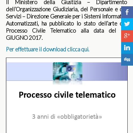
Il Ministero della Giustizia – Dipartimento
dell’Organizzazione Giudiziaria, del Personale e dei
b
Servizi – Direzione Generale per i Sistemi Informativi
Automatizzati, ha pubblicato lo stato dell’arte del
a
Processo Civile Telematico alla data del 30
c
GIUGNO 2017.
j
Per effettuare il download clicca qui.
F