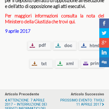
per il deposito dell’atto di opposizione all’esecuzione
e dell’atto di opposizione agli atti esecutivi.
Per maggiori informazioni consulta la nota del
Ministero della Giustizia che trovi qui.
b
9 aprile 2017
a
c
j
F
Articolo Precedente
Articolo Successivo
ATTENZIONE: 7 APRILE
PROSSIMO EVENTO: TIVOLI
2017 – INTERRUZIONE DEI
11 APRILE 2017
SERVIZI INFORMATICI DEL