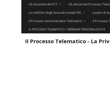
Gli strumenti del PCT
Gli articoli del Processo Tele
Le notifiche degli Avvocati tramite PEC
I poteri di a
Il Processo Amministrativo Telematico
Il Processo 
IL PROCESSO TELEMATICO: I WEBINAR PERSONALIZZATI!
Il Processo Telematico - La Pri