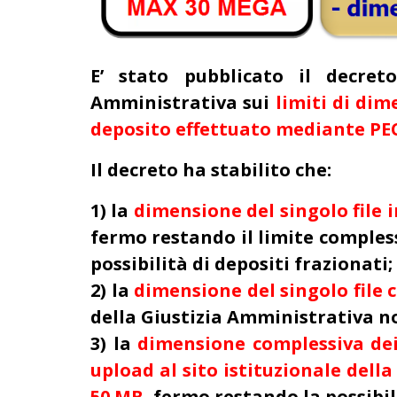
E’ stato pubblicato il decret
Amministrativa sui
limiti di dim
deposito effettuato mediante P
Il decreto ha stabilito che:
1) la
dimensione del singolo file
i
fermo restando il limite comples
possibilità di depositi frazionati;
2) la
dimensione del singolo file 
della Giustizia Amministrativa n
3) la
dimensione complessiva dei
upload al sito istituzionale dell
50 MB
, fermo restando la possibil