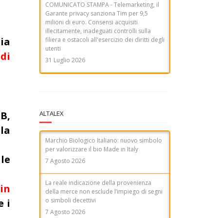
COMUNICATO STAMPA - Telemarketing, il
Garante privacy sanziona Tim per 9,5
milioni di euro. Consensi acquisiti
illecitamente, inadeguati controlli sulla
ia
filiera e ostacoli all'esercizio dei diritti degli
utenti
 di
31 Luglio 2026
ALTALEX
B,
 la
Marchio Biologico Italiano: nuovo simbolo
per valorizzare il bio Made in Italy
ale
7 Agosto 2026
La reale indicazione della provenienza
in
della merce non esclude l’impiego di segni
o simboli decettivi
 i
7 Agosto 2026