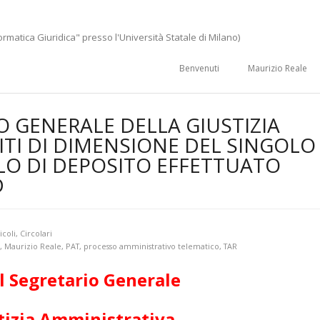
ormatica Giuridica" presso l'Università Statale di Milano)
Benvenuti
Maurizio Reale
 GENERALE DELLA GIUSTIZIA
ITI DI DIMENSIONE DEL SINGOLO
LO DI DEPOSITO EFFETTUATO
D
icoli
,
Circolari
,
Maurizio Reale
,
PAT
,
processo amministrativo telematico
,
TAR
l
Segretario Generale
stizia Amministrativa