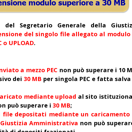
o del Segretario Generale della Giustiz
ensione del singolo file allegato al modulo
EC o UPLOAD
.
nviato a mezzo PEC
non può superare i 10 M
sivo dei
30 MB
per singola PEC e fatta salva
ca
ricato mediante upload
al sito istituzion
on può superare i
30 MB
;
 file depositati mediante un caricamento 
a Giustizia Amministrativa
non può superare
ità di depositi frazionati.