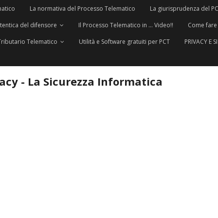
matico
La normativa del Processo Telematico
La giurisprudenza del P
utentica del difensore
Il Processo Telematico in … Video!!
Come fare
Tributario Telematico
Utilità e Software gratuiti per PCT
PRIVACY E 
vacy - La Sicurezza Informatica