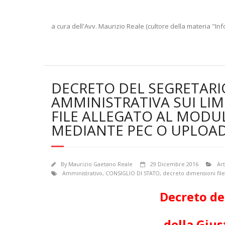
a cura dell'Avv. Maurizio Reale (cultore della materia "Inf
DECRETO DEL SEGRETARIO
AMMINISTRATIVA SUI LIM
FILE ALLEGATO AL MODU
MEDIANTE PEC O UPLOA
By
Maurizio Gaetano Reale
29 Dicembre 2016
Art
Amministrativo
,
CONSIGLIO DI STATO
,
decreto dimensioni file
Decreto de
della Giu