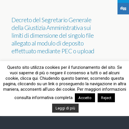
F
Decreto del Segretario Generale
della Giustizia Amministrativa sui
limiti di dimensione del singolo file
allegato al modulo di deposito
effettuato mediante PEC o upload
NESSUNA RISPOSTA
Questo sito utilizza cookies per il funzionamento del sito. Se
vuoi saperne di più o negare il consenso a tutti o ad alcuni
cookie, clicca qui. Chiudendo questo banner, scorrendo questa
pagina, cliccando su un link o proseguendo la navigazione in altra
Torna su
maniera, acconsenti all'uso dei cookie. Per maggiori informazioni
consulta informativa completa.
Accetto
Reject
Dispositivo Portatile
Pc Desktop
Leggi di più