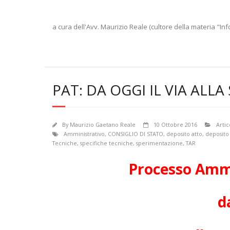
a cura dell'Avv. Maurizio Reale (cultore della materia "Inf
PAT: DA OGGI IL VIA ALL
By
Maurizio Gaetano Reale
10 Ottobre 2016
Artic
Amministrativo
,
CONSIGLIO DI STATO
,
deposito atto
,
deposito
Tecniche
,
specifiche tecniche
,
sperimentazione
,
TAR
Processo Ammi
d