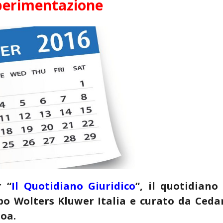
sperimentazione
r “
Il Quotidiano Giuridico
”, il quotidiano
po Wolters Kluwer Italia e curato da Ceda
soa.