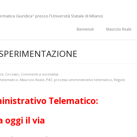
ormatica Giuridica" presso l'Università Statale di Milano)
Benvenuti
Maurizio Reale
A SPERIMENTAZIONE
oli
,
Circolari
,
Commenti a normativa
 telematico
,
Maurizio Reale
,
PAT
,
processo amministrativo telematico
,
Regole
nistrativo Telematico:
a oggi il via