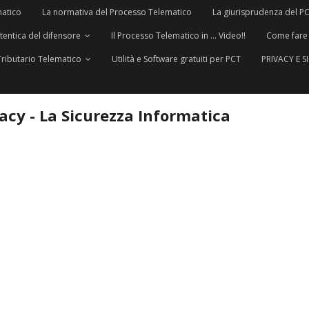
matico
La normativa del Processo Telematico
La giurisprudenza del P
utentica del difensore
Il Processo Telematico in … Video!!
Come fare
Tributario Telematico
Utilità e Software gratuiti per PCT
PRIVACY E 
vacy - La Sicurezza Informatica