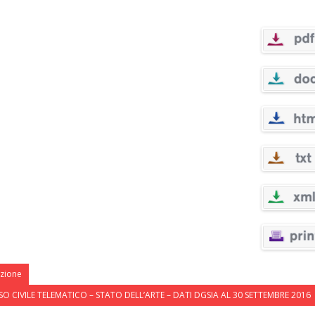
azione
O CIVILE TELEMATICO – STATO DELL’ARTE – DATI DGSIA AL 30 SETTEMBRE 2016