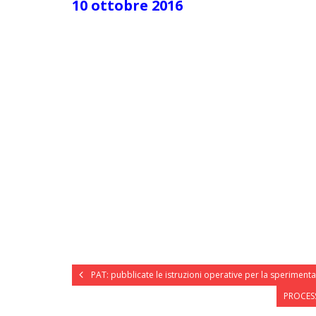
10 ottobre 2016
PAT: pubblicate le istruzioni operative per la speriment
PROCESS