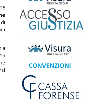
016
ne
di
nti
zia
 16
one
rsi