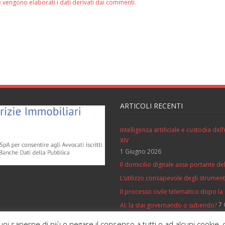
 vengono elaborati i dati derivati dai commenti
.
ARTICOLI RECENTI
Intelligenza artificiale e custodia de
XIV
1 Giugno 2026
Il domicilio digitale asse portante del
L’utilizzo consapevole degli strumenti 
Il processo civile telematico dopo la
7 
AI: la stai governando o subendo?
vuoi saperne di più o negare il consenso a tutti o ad alcuni cooki