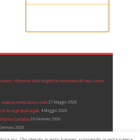
Diritto di difesa e segretezza delle indagini
nell'ecosistema investigativo digitale
8 Agosto 2026
ll’umano: riflessioni sulla Magnifica Humanitas di Papa Leone
27 Maggio 2026
 sistema notificatorio civile
4 Maggio 2026
di AI negli studi legali.
29 Gennaio 2026
 riforma Cartabia
Gennaio 2026
e, clicca qui. Chiudendo questo banner, scorrendo questa pagina,