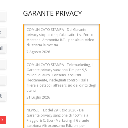
COMUNICATO STAMPA - Dal Garante
GARANTE PRIVACY
privacy stop ai deepfake satirici su Enrico
Mentana. Ammonita R.T.I. per alcuni video
di Striscia la Notizia
7 Agosto 2026
COMUNICATO STAMPA - Telemarketing, il
Garante privacy sanziona Tim per 9,5
milioni di euro. Consensi acquisiti
illecitamente, inadeguati controlli sulla
filiera e ostacoli all'esercizio dei diritti degli
utenti
31 Luglio 2026
NEWSLETTER del 29 luglio 2026 - Dal
Garante privacy sanzione di 460mila a
Piaggio & C. Spa - Marketing: il Garante
sanziona Altroconsumo Edizioni per
280mila euro - AI Act, Garante: sì allo
schema di decreto legislativo, ma con
maggiori garanzie - AI Act, Garante:
rafforzare le tutele per i dati biometrici -