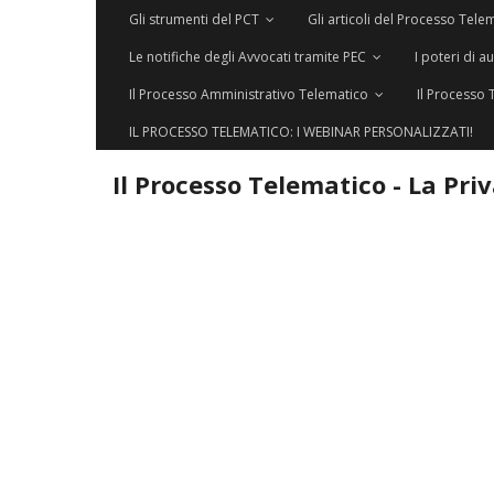
Gli strumenti del PCT
Gli articoli del Processo Tele
Le notifiche degli Avvocati tramite PEC
I poteri di a
Il Processo Amministrativo Telematico
Il Processo 
IL PROCESSO TELEMATICO: I WEBINAR PERSONALIZZATI!
Il Processo Telematico - La Pri