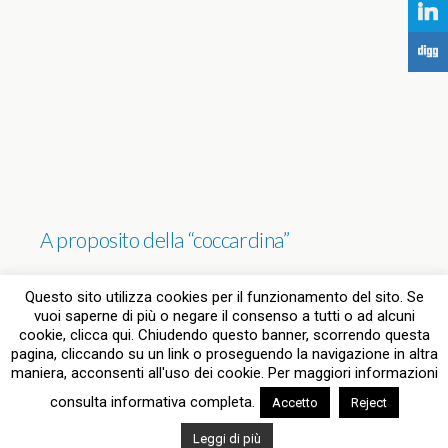
j
F
A proposito della “coccardina”
2 RISPOSTE
Questo sito utilizza cookies per il funzionamento del sito. Se
vuoi saperne di più o negare il consenso a tutti o ad alcuni
cookie, clicca qui. Chiudendo questo banner, scorrendo questa
pagina, cliccando su un link o proseguendo la navigazione in altra
Torna su
maniera, acconsenti all'uso dei cookie. Per maggiori informazioni
consulta informativa completa.
Accetto
Reject
Dispositivo Portatile
Pc Desktop
Leggi di più