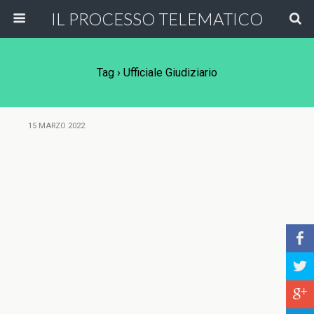
IL PROCESSO TELEMATICO
Tag › Ufficiale Giudiziario
15 MARZO 2022
b
a
c