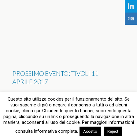
j
F
PROSSIMO EVENTO: TIVOLI 11
APRILE 2017
NESSUNA RISPOSTA
Questo sito utilizza cookies per il funzionamento del sito. Se
vuoi saperne di più o negare il consenso a tutti o ad alcuni
cookie, clicca qui. Chiudendo questo banner, scorrendo questa
pagina, cliccando su un link o proseguendo la navigazione in altra
Torna su
maniera, acconsenti all'uso dei cookie. Per maggiori informazioni
consulta informativa completa.
Accetto
Reject
Dispositivo Portatile
Pc Desktop