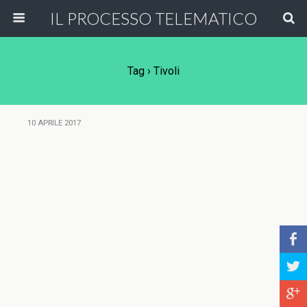
IL PROCESSO TELEMATICO
Tag › Tivoli
10 APRILE 2017
b
a
c