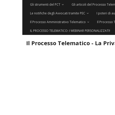
Gli strumenti del PCT
Gli articoli del Processo Tele
Le notifiche degli Avvocati tramite PEC
I poteri di a
Il Processo Amministrativo Telematico
Il Processo 
IL PROCESSO TELEMATICO: I WEBINAR PERSONALIZZATI!
Il Processo Telematico - La Pri