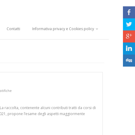
b
a
Contatti
Informativa privacy e Cookies policy
c
j
F
otifiche
accolta, contenente alcuni contributi tratti da corsi di
e 2021, propone l’esame degli aspetti maggiormente