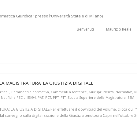
ormatica Giuridica" presso l'Università Statale di Milano)
Benvenuti
Maurizio Reale
A MAGISTRATURA: LA GIUSTIZIA DIGITALE
rticoli
,
Commenti a normativa
,
Commenti a sentenze
,
Giurisprudenza
,
Normativa
,
N
,
Notifiche PEC L. 53/94
,
PAT
,
PCT
,
PPT
,
PTT
,
Scuola Superiore della Magistratura
,
SSM
A GIUSTIZIA DIGITALE Per effettuare il download del volume, clicca qui. “La r
al convegno sulla digitalizzazione della Giustizia tenutosi a Capri nell’ottobr