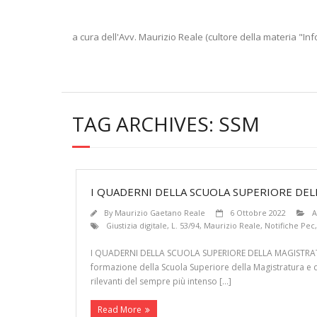
a cura dell'Avv. Maurizio Reale (cultore della materia "Inf
TAG ARCHIVES:
SSM
I QUADERNI DELLA SCUOLA SUPERIORE DELL
By
Maurizio Gaetano Reale
6 Ottobre 2022
A
Giustizia digitale
,
L. 53/94
,
Maurizio Reale
,
Notifiche Pec
I QUADERNI DELLA SCUOLA SUPERIORE DELLA MAGISTRATURA: L
formazione della Scuola Superiore della Magistratura e d
rilevanti del sempre più intenso […]
Read More