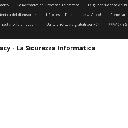
matico
La normativa del Processo Telematico
La giurisprudenza del P
utentica del difensore
Il Processo Telematico in … Video!!
Come fare
Tributario Telematico
Utilità e Software gratuiti per PCT
PRIVACY E 
vacy - La Sicurezza Informatica