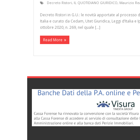
Decreto Ristori
,
IL QUOTIDIANO GIURIDICO
,
Maurizio Re
Decreto Ristori in G.U.: le novità apportate al processo 
Italia e curato da Cedam, Utet Giuridica, Leggi d’Italia e I
ottobre 2020, n. 269, nel quale […]
Read More