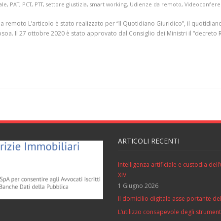
ale
,
PAT
,
PCT
,
PTT
,
settore giustizia
,
smart working
,
Udienze da remoto
,
Videoconfere
da remoto L’articolo è stato realizzato per “Il Quotidiano Giuridico”, il quotidi
psoa. Il 27 ottobre 2020 è stato approvato dal Consiglio dei Ministri il “decreto Ri
ARTICOLI RECENTI
Intelligenza artificiale e custodia de
XIV
1 Giugno 2026
Il domicilio digitale asse portante del
L’utilizzo consapevole degli strumenti 