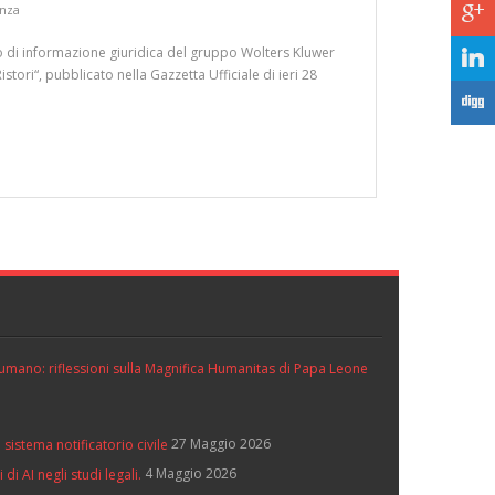
nza
c
ano di informazione giuridica del gruppo Wolters Kluwer
j
stori“, pubblicato nella Gazzetta Ufficiale di ieri 28
F
ll’umano: riflessioni sulla Magnifica Humanitas di Papa Leone
27 Maggio 2026
 sistema notificatorio civile
4 Maggio 2026
di AI negli studi legali.