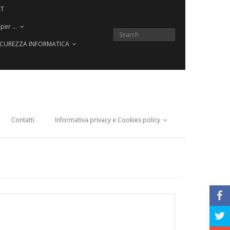
CT
 per …
SICUREZZA INFORMATICA
Contatti
Informativa privacy e Cookies policy
b
a