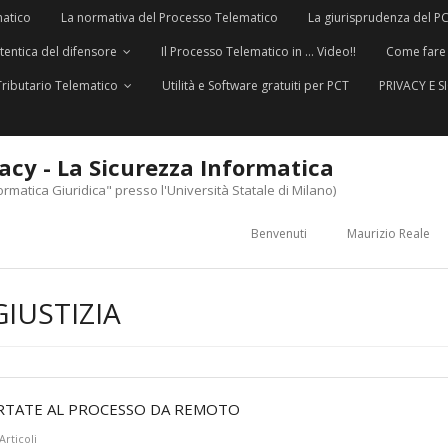
matico
La normativa del Processo Telematico
La giurisprudenza del P
utentica del difensore
Il Processo Telematico in … Video!!
Come fare
Tributario Telematico
Utilità e Software gratuiti per PCT
PRIVACY E 
vacy - La Sicurezza Informatica
ormatica Giuridica" presso l'Università Statale di Milano)
Benvenuti
Maurizio Reale
IUSTIZIA
PORTATE AL PROCESSO DA REMOTO
Articoli