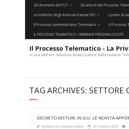
Gli strumenti del PCT
Gli articoli del Processo Tele
Le notifiche degli Avvocati tramite PEC
I poteri di a
Il Processo Amministrativo Telematico
Il Processo 
IL PROCESSO TELEMATICO: I WEBINAR PERSONALIZZATI!
Il Processo Telematico - La Pri
a cura dell'Avv. Maurizio Reale (cultore della materia "Inf
TAG ARCHIVES:
SETTORE G
DECRETO RISTORI IN G.U.: LE NOVITÀ AP
By
Maurizio Gaetano Reale
29 Ottobre 2020