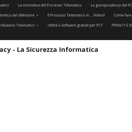
matico
La normativa del Processo Telematico
La giurisprudenza del P
utentica del difensore
Il Processo Telematico in … Video!!
Come fare
Tributario Telematico
Utilità e Software gratuiti per PCT
PRIVACY E 
vacy - La Sicurezza Informatica