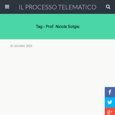
IL PROCESSO TELEMATICO
Tag › Prof. Nicola Sotgiu
21 GIUGNO 2023
b
a
c