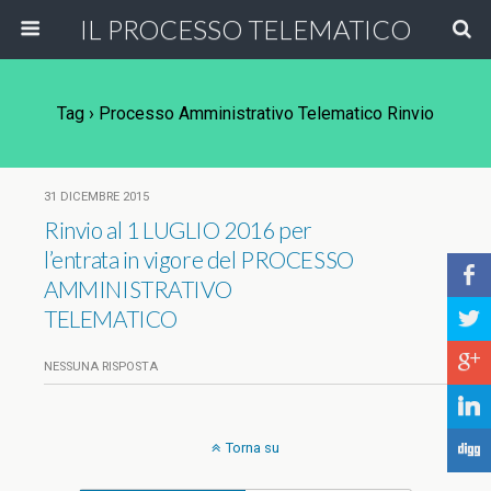
IL PROCESSO TELEMATICO
Tag › Processo Amministrativo Telematico Rinvio
31 DICEMBRE 2015
Rinvio al 1 LUGLIO 2016 per
l’entrata in vigore del PROCESSO
b
AMMINISTRATIVO
TELEMATICO
a
c
NESSUNA RISPOSTA
j
F
Torna su