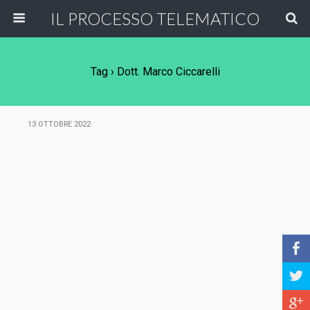
IL PROCESSO TELEMATICO
Tag › Dott. Marco Ciccarelli
13 OTTOBRE 2022
b
a
c