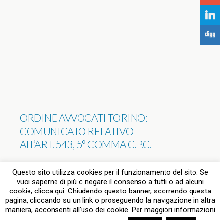
j
F
ORDINE AVVOCATI TORINO:
COMUNICATO RELATIVO
ALL’ART. 543, 5° COMMA C.P.C.
NESSUNA RISPOSTA
Questo sito utilizza cookies per il funzionamento del sito. Se
vuoi saperne di più o negare il consenso a tutti o ad alcuni
cookie, clicca qui. Chiudendo questo banner, scorrendo questa
pagina, cliccando su un link o proseguendo la navigazione in altra
Torna su
maniera, acconsenti all'uso dei cookie. Per maggiori informazioni