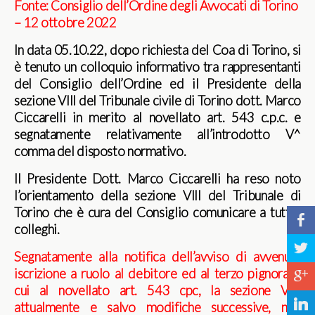
Fonte:
Consiglio dell’Ordine degli Avvocati di Torino
– 12 ottobre 2022
In data 05.10.22, dopo richiesta del Coa di Torino, si
è tenuto un colloquio informativo tra rappresentanti
del Consiglio dell’Ordine ed il Presidente della
sezione VIII del Tribunale civile di Torino dott. Marco
Ciccarelli in merito al novellato art. 543 c.p.c. e
segnatamente relativamente all’introdotto V^
comma del disposto normativo.
Il Presidente Dott. Marco Ciccarelli ha reso noto
l’orientamento della sezione VIII del Tribunale di
Torino che è cura del Consiglio comunicare a tutti i
b
colleghi.
a
Segnatamente alla notifica dell’avviso di avvenuta
iscrizione a ruolo al debitore ed al terzo pignorato
c
cui al novellato art. 543 cpc, la sezione VIII,
j
attualmente e salvo modifiche successive, non