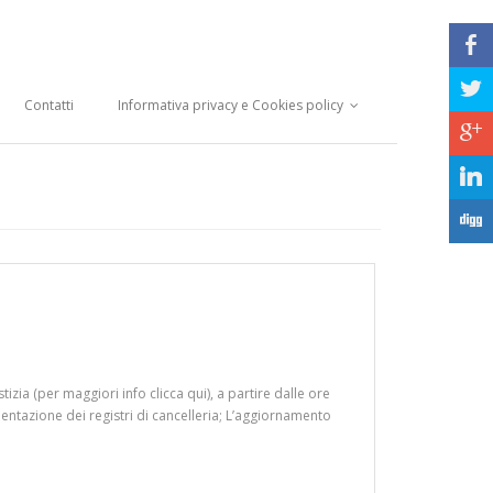
b
a
Contatti
Informativa privacy e Cookies policy
c
j
F
 (per maggiori info clicca qui), a partire dalle ore
lementazione dei registri di cancelleria; L’aggiornamento