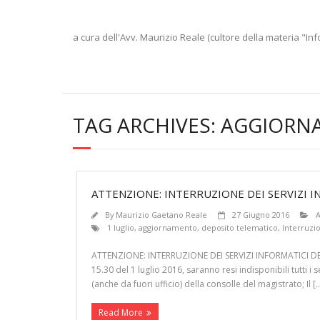
a cura dell'Avv. Maurizio Reale (cultore della materia "Inf
TAG ARCHIVES:
AGGIORN
ATTENZIONE: INTERRUZIONE DEI SERVIZI I
By
Maurizio Gaetano Reale
27 Giugno 2016
A
1 luglio
,
aggiornamento
,
deposito telematico
,
Interruzi
ATTENZIONE: INTERRUZIONE DEI SERVIZI INFORMATICI DEL S
15.30 del 1 luglio 2016, saranno resi indisponibili tutti i
(anche da fuori ufficio) della consolle del magistrato; Il [
Read More