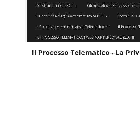
Gli strumenti del PCT
Gli articoli del Processo Tele
Le notifiche degli Avvocati tramite PEC
I poteri di a
Il Processo Amministrativo Telematico
Il Processo 
IL PROCESSO TELEMATICO: I WEBINAR PERSONALIZZATI!
Il Processo Telematico - La Pri