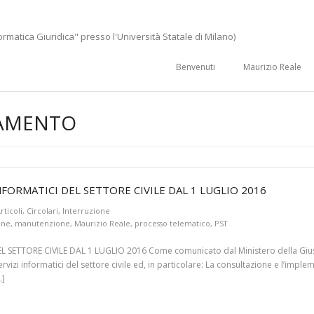
ormatica Giuridica" presso l'Università Statale di Milano)
Benvenuti
Maurizio Reale
AMENTO
NFORMATICI DEL SETTORE CIVILE DAL 1 LUGLIO 2016
rticoli
,
Circolari
,
Interruzione
one
,
manutenzione
,
Maurizio Reale
,
processo telematico
,
PST
ETTORE CIVILE DAL 1 LUGLIO 2016 Come comunicato dal Ministero della Giustizia
 servizi informatici del settore civile ed, in particolare: La consultazione e l’imp
…]