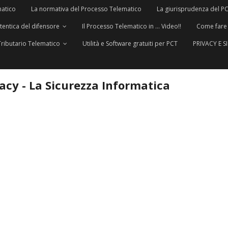
matico
La normativa del Processo Telematico
La giurisprudenza del P
utentica del difensore
Il Processo Telematico in … Video!!
Come fare
Tributario Telematico
Utilità e Software gratuiti per PCT
PRIVACY E 
vacy - La Sicurezza Informatica