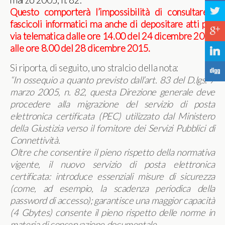
marzo 2005, n. 82.
a
Questo comporterà l’impossibilità di consultare i
fascicoli informatici ma anche di depositare atti per
c
via telematica dalle ore 14.00 del 24 dicembre 2015
alle ore 8.00 del 28 dicembre 2015.
j
Si riporta, di seguito, uno stralcio della nota:
F
“In ossequio a quanto previsto dall’art. 83 del D.lgs. 7
marzo 2005, n. 82, questa Direzione generale deve
procedere alla migrazione del servizio di posta
elettronica certificata (PEC) utilizzato dal Ministero
della Giustizia verso il fornitore dei Servizi Pubblici di
Connettività.
Oltre che consentire il pieno rispetto della normativa
vigente, il nuovo servizio di posta elettronica
certificata: introduce essenziali misure di sicurezza
(come, ad esempio, la scadenza periodica della
password di accesso); garantisce una maggior capacità
(4 Gbytes) consente il pieno rispetto delle norme in
materia di conservazione documentale.