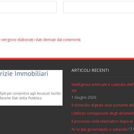
 vengono elaborati i dati derivati dai commenti
.
ARTICOLI RECENTI
Intelligenza artificiale e custodia de
XIV
1 Giugno 2026
Il domicilio digitale asse portante del
L’utilizzo consapevole degli strumenti 
Il processo civile telematico dopo la
7 
AI: la stai governando o subendo?