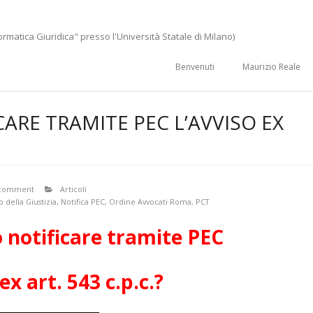
ormatica Giuridica" presso l'Università Statale di Milano)
Benvenuti
Maurizio Reale
ARE TRAMITE PEC L’AVVISO EX
 comment
Articoli
o della Giustizia
,
Notifica PEC
,
Ordine Avvocati Roma
,
PCT
 notificare tramite PEC
 ex art. 543 c.p.c.?