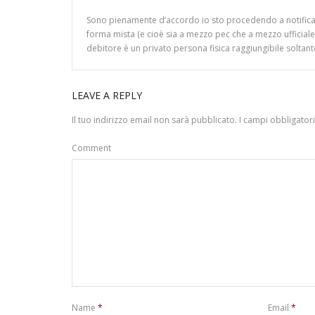
Sono pienamente d’accordo io sto procedendo a notificare
forma mista (e cioè sia a mezzo pec che a mezzo ufficiale giud
debitore è un privato persona fisica raggiungibile soltant
LEAVE A REPLY
Il tuo indirizzo email non sarà pubblicato.
I campi obbligator
Comment
Name
*
Email
*