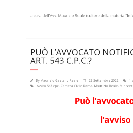
a cura dell'Avv. Maurizio Reale (cultore della materia "Inf
PUÒ L’AVVOCATO NOTIFIC
ART. 543 C.P.C.?
By
Maurizio Gaetano Reale
23 Settembre 2022
1
Avviso 543 cpc
,
Camera Civile Roma
,
Maurizio Reale
,
Minister
Può l’avvocato
l’avviso