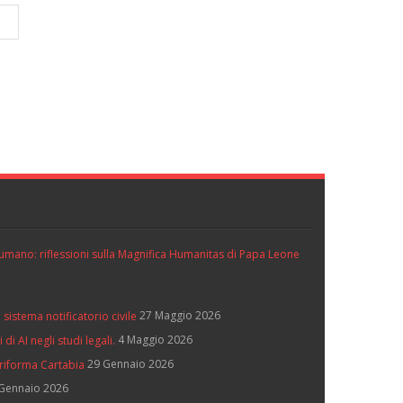
ll’umano: riflessioni sulla Magnifica Humanitas di Papa Leone
27 Maggio 2026
 sistema notificatorio civile
4 Maggio 2026
di AI negli studi legali.
29 Gennaio 2026
 riforma Cartabia
Gennaio 2026