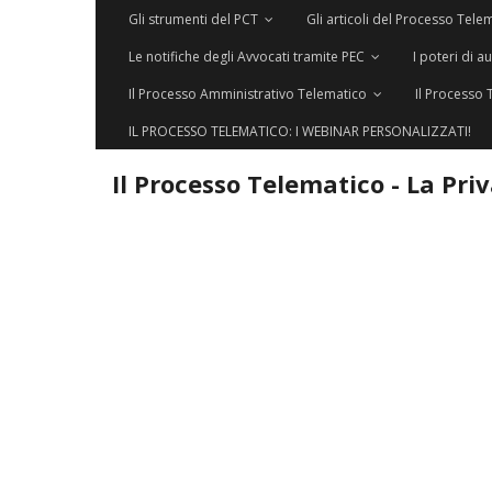
Gli strumenti del PCT
Gli articoli del Processo Tele
Le notifiche degli Avvocati tramite PEC
I poteri di a
Il Processo Amministrativo Telematico
Il Processo 
IL PROCESSO TELEMATICO: I WEBINAR PERSONALIZZATI!
Il Processo Telematico - La Pri