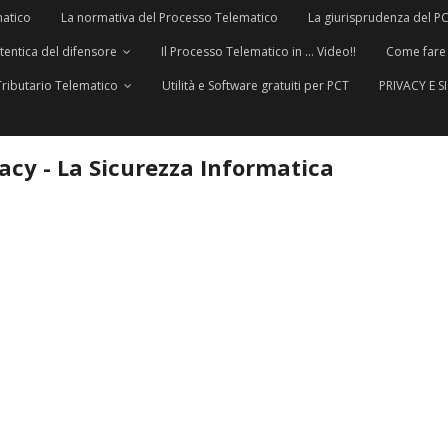
matico
La normativa del Processo Telematico
La giurisprudenza del P
utentica del difensore
Il Processo Telematico in … Video!!
Come fare
Tributario Telematico
Utilità e Software gratuiti per PCT
PRIVACY E 
vacy - La Sicurezza Informatica