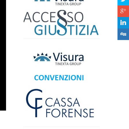
c
j
F