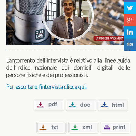
a
c
j
F
L’argomento dell’intervista è relativo alla linee guida
dell’Indice nazionale dei domicili digitali delle
persone fisiche e dei professionisti.
Per ascoltare l’intervista clicca qui.