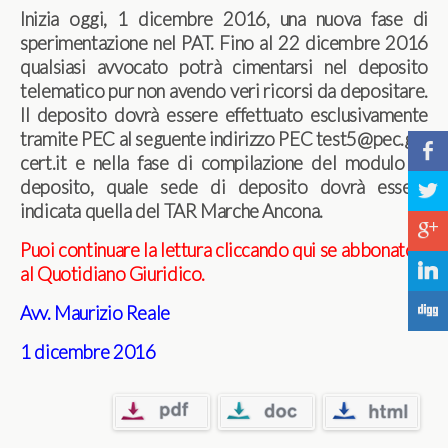
Inizia oggi, 1 dicembre 2016, una nuova fase di
sperimentazione nel PAT. Fino al 22 dicembre 2016
qualsiasi avvocato potrà cimentarsi nel deposito
telematico pur non avendo veri ricorsi da depositare.
Il deposito dovrà essere effettuato esclusivamente
tramite PEC al seguente indirizzo PEC test5@pec.ga-
b
cert.it e nella fase di compilazione del modulo di
deposito, quale sede di deposito dovrà essere
a
indicata quella del TAR Marche Ancona.
c
Puoi continuare la lettura cliccando qui se abbonato
j
al Quotidiano Giuridico.
F
Avv. Maurizio Reale
1
dicembre 2016