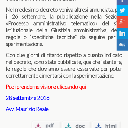
Nel medesimo decreto veniva altresì annunciata, per
a
il 26 settembre, la pubblicazione nella Sezione
c
«Processo amministrativo telematico» del sito
istituzionale della Giustizia amministrativa, delle
j
regole o “specifiche tecniche” da seguire per la
sperimentazione.
F
Con due giorni di ritardo rispetto a quanto indicato
nel decreto, sono state pubblicate, qualche istante fa,
le regole che dovranno essere osservate per poter
correttamente cimentarsi con la sperimentazione.
Puoi prenderne visione cliccando qui
28 settembre 2016
Avv. Maurizio Reale