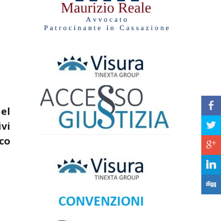
b
del
vi
a
ico
c
j
F