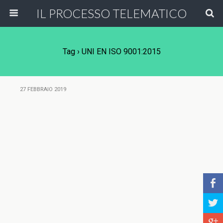
IL PROCESSO TELEMATICO
Tag › UNI EN ISO 9001:2015
27 FEBBRAIO 2019
b
a
c