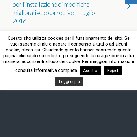
per l’installazione di modifiche
migliorative e correttive – Luglio
2018
NESSUNA RISPOSTA
Questo sito utilizza cookies per il funzionamento del sito. Se
vuoi saperne di più o negare il consenso a tutti o ad alcuni
cookie, clicca qui. Chiudendo questo banner, scorrendo questa
pagina, cliccando su un link o proseguendo la navigazione in altra
Torna su
maniera, acconsenti all'uso dei cookie. Per maggiori informazioni
consulta informativa completa.
Accetto
Reject
Dispositivo Portatile
Pc Desktop
Leggi di più