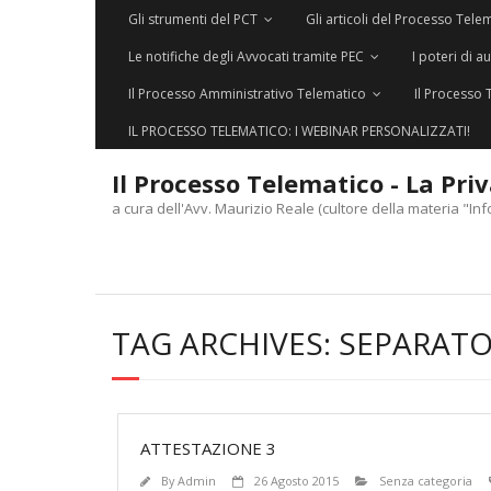
Gli strumenti del PCT
Gli articoli del Processo Tele
Le notifiche degli Avvocati tramite PEC
I poteri di a
Il Processo Amministrativo Telematico
Il Processo 
IL PROCESSO TELEMATICO: I WEBINAR PERSONALIZZATI!
Il Processo Telematico - La Pri
a cura dell'Avv. Maurizio Reale (cultore della materia "Inf
TAG ARCHIVES:
SEPARAT
ATTESTAZIONE 3
By
Admin
26 Agosto 2015
Senza categoria