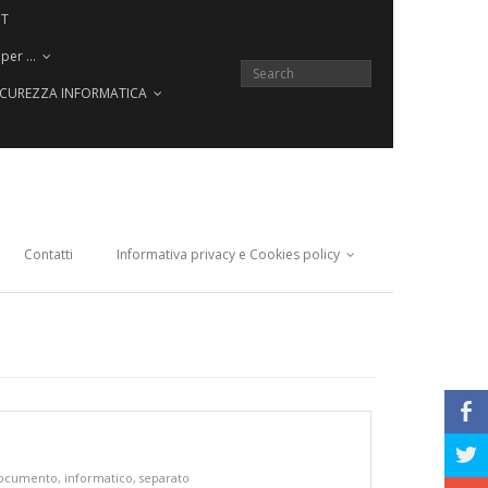
CT
 per …
SICUREZZA INFORMATICA
Contatti
Informativa privacy e Cookies policy
b
a
ocumento
,
informatico
,
separato