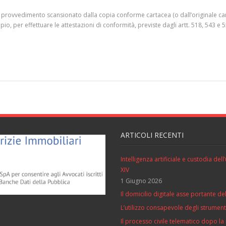
o provvedimento scansionato dalla copia conforme cartacea (o dall’originale car
, per effettuare le attestazioni di conformità, previste dagli artt. 518, 543 e 5
ARTICOLI RECENTI
Intelligenza artificiale e custodia de
XIV
1 Giugno 2026
Il domicilio digitale asse portante del
L’utilizzo consapevole degli strumenti 
Il processo civile telematico dopo la