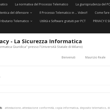
matico
La normativa del Processo Telematico
La giurisprudenza del P
utentica del difensore
Il Processo Telematico in … Video!!
Come fare
Tributario Telematico
Utilità e Software gratuiti per PCT
PRIVACY E 
vacy - La Sicurezza Informatica
ormatica Giuridica" presso l'Università Statale di Milano)
Benvenuti
Maurizio Reale
O
attestazione
,
attestazione conformità
,
copia informatica
,
deposito telematico
,
d