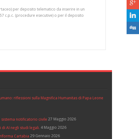
c
taceo) per deposito telematico da inserire in un
j
57 c.p.c. (procedure esecutive) o per il deposito
F
ll’umano: riflessioni sulla Magnifica Humanitas di Papa Leone
27 Maggio 2026
 sistema notificatorio civile
4 Maggio 2026
di AI negli studi legali.
29 Gennaio 2026
 riforma Cartabia