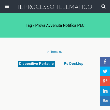
IL PROCESSO TELEMATICO
Tag › Prova Avvenuta Notifica PEC
Torna su
b
Dispositivo Portatile
Pc Desktop
a
c
j
F