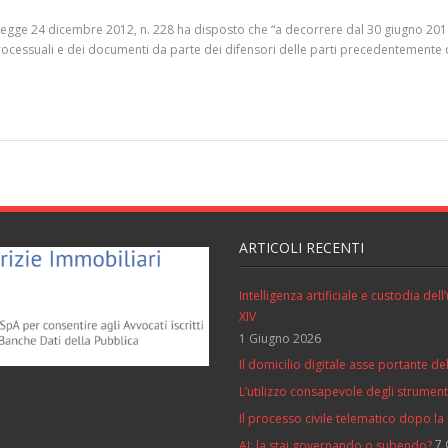
a legge 24 dicembre 2012, n. 228 ha disposto che “a decorrere dal 30 giugno 2014
ti processuali e dei documenti da parte dei difensori delle parti precedentemente
ARTICOLI RECENTI
Intelligenza artificiale e custodia de
XIV
1 Giugno 2026
Il domicilio digitale asse portante del
L’utilizzo consapevole degli strumenti 
Il processo civile telematico dopo la
7 
AI: la stai governando o subendo?