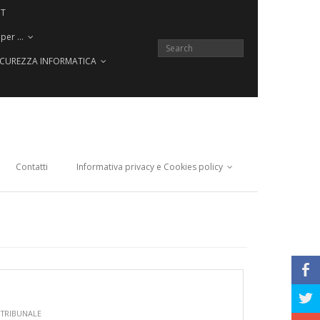
CT
 per …
SICUREZZA INFORMATICA
Contatti
Informativa privacy e Cookies policy
b
a
,
TRIBUNALE