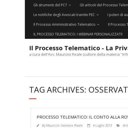
Gli strumenti del PCT
Gli articoli del Processo Tele
Le notifiche degli Avvocati tramite PEC
I poteri di a
Il Processo Amministrativo Telematico
Il Processo 
IL PROCESSO TELEMATICO: I WEBINAR PERSONALIZZATI!
Il Processo Telematico - La Pri
a cura dell'Avv. Maurizio Reale (cultore della materia "Inf
TAG ARCHIVES:
OSSERVATO
PROCESSO TELEMATICO: IL CONTO ALLA ROV
By
Maurizio Gaetano Reale
4 Luglio 2013
Art