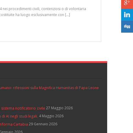
c
 nei procedimenti civili, contenziosi o di volontaria
j
 costituite ha luogo esclusivamente con […]
F
ll’umano: riflessioni sulla Magnifica Humanitas di Papa Leone
27 Maggio 2026
 sistema notificatorio civile
4 Maggio 2026
di AI negli studi legali.
29 Gennaio 2026
 riforma Cartabia
Gennaio 2026