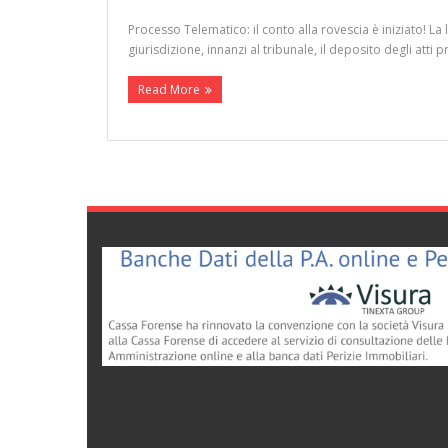
Processo Telematico: il conto alla rovescia è iniziato! L
giurisdizione, innanzi al tribunale, il deposito degli at
Read More