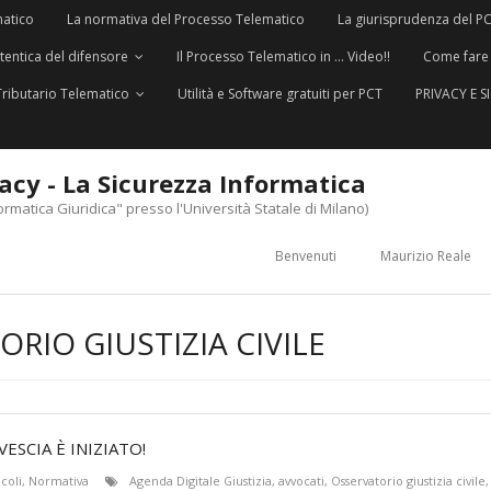
matico
La normativa del Processo Telematico
La giurisprudenza del P
utentica del difensore
Il Processo Telematico in … Video!!
Come fare
Tributario Telematico
Utilità e Software gratuiti per PCT
PRIVACY E 
vacy - La Sicurezza Informatica
ormatica Giuridica" presso l'Università Statale di Milano)
Benvenuti
Maurizio Reale
RIO GIUSTIZIA CIVILE
ESCIA È INIZIATO!
icoli
,
Normativa
Agenda Digitale Giustizia
,
avvocati
,
Osservatorio giustizia civile