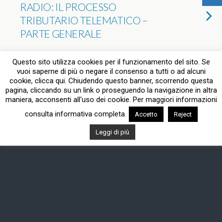
RADIO: IL PROCESSO
TRIBUTARIO TELEMATICO –
PARTE GENERALE
NESSUNA RISPOSTA
Questo sito utilizza cookies per il funzionamento del sito. Se
vuoi saperne di più o negare il consenso a tutti o ad alcuni
cookie, clicca qui. Chiudendo questo banner, scorrendo questa
pagina, cliccando su un link o proseguendo la navigazione in altra
Torna su
maniera, acconsenti all'uso dei cookie. Per maggiori informazioni
consulta informativa completa.
Accetto
Reject
Dispositivo Portatile
Pc Desktop
Leggi di più