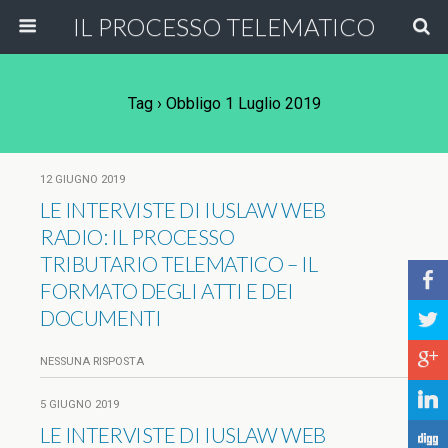
IL PROCESSO TELEMATICO
Tag › Obbligo 1 Luglio 2019
12 GIUGNO 2019
LE INTERVISTE DI IUSLAW WEB
RADIO: IL PROCESSO
TRIBUTARIO TELEMATICO – IL
b
FORMATO DEGLI ATTI E DEI
DOCUMENTI
a
c
NESSUNA RISPOSTA
j
5 GIUGNO 2019
LE INTERVISTE DI IUSLAW WEB
F